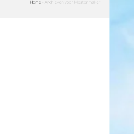
Home
»
Archieven voor Mestenmaker