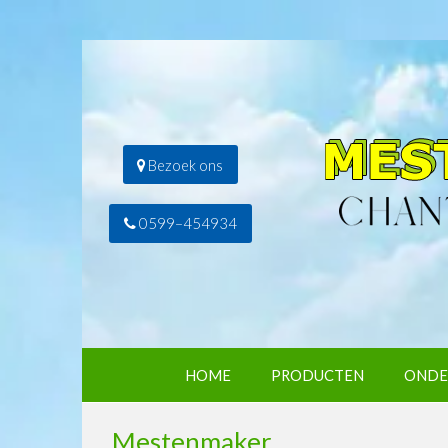
Bezoek ons
0599–454934
HOME
PRODUCTEN
ONDE
Mestenmaker