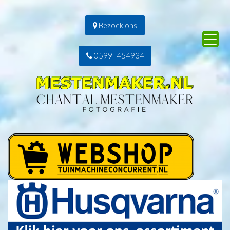
Bezoek ons
0599–454934