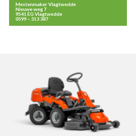
Mestenmaker Vlagtwedde
Nieuwe weg 7
9541 EG Vlagtwedde
0599 – 313 387