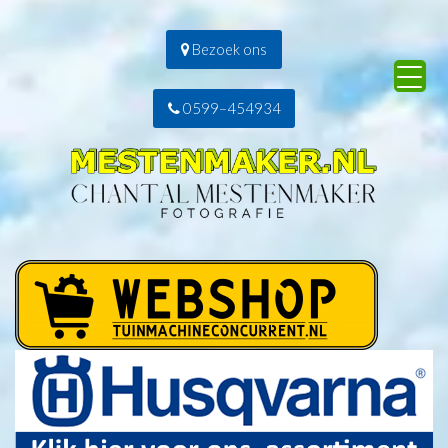
Bezoek ons
0599–454934