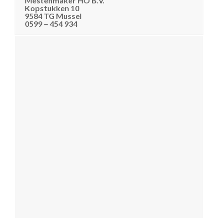
Mestenmaker HO B.V.
Kopstukken 10
9584 TG Mussel
0599 – 454 934