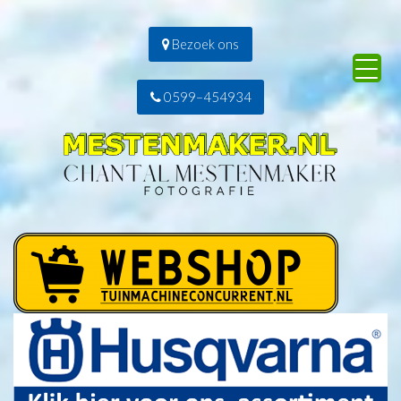
Bezoek ons
0599–454934