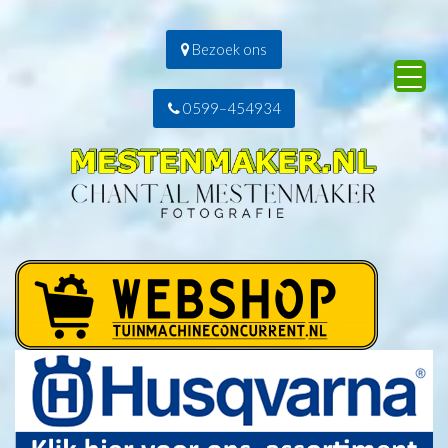
Bezoek ons
0599–454934