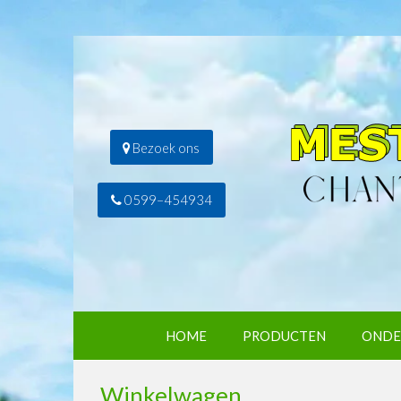
Bezoek ons
0599–454934
HOME
PRODUCTEN
ONDE
Winkelwagen