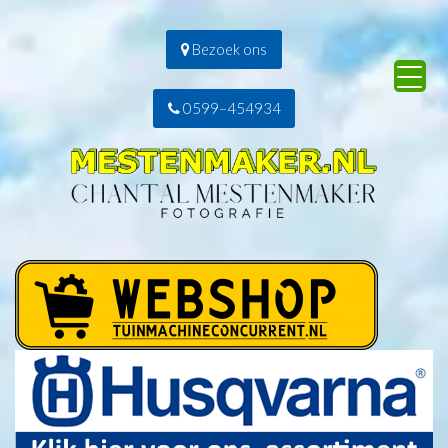
Bezoek ons
0599–454934